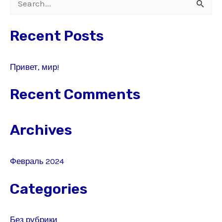
S
e
Recent Posts
a
r
Привет, мир!
c
h
Recent Comments
f
o
Archives
r
:
Февраль 2024
Categories
Без рубрики